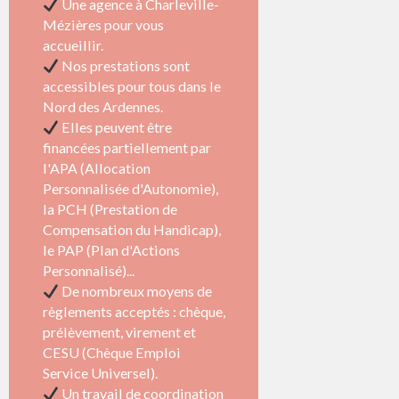
Une agence à Charleville-
Mézières pour vous
accueillir.
Nos prestations sont
accessibles pour tous dans le
Nord des Ardennes.
Elles peuvent être
financées partiellement par
l'APA (Allocation
Personnalisée d'Autonomie),
la PCH (Prestation de
Compensation du Handicap),
le PAP (Plan d'Actions
Personnalisé)...
De nombreux moyens de
règlements acceptés : chèque,
prélèvement, virement et
CESU (Chèque Emploi
Service Universel).
Un travail de coordination